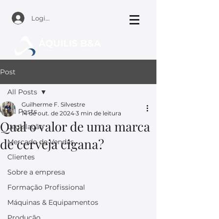
Login
Post
All Posts
Guilherme F. Silvestre
All Posts
14 de out. de 2024
3 min de leitura
Qual o valor de uma marca
Legislação
de cerveja cigana?
Mercado de Vendas
Clientes
Sobre a empresa
Formação Profissional
Máquinas & Equipamentos
Produção