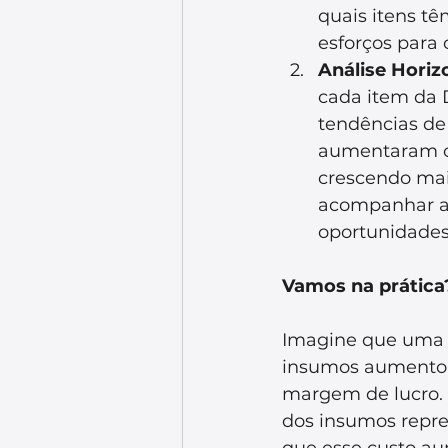
quais itens tê
esforços para
Análise Horizo
cada item da D
tendências de
aumentaram ou
crescendo mais
acompanhar a 
oportunidades
Vamos na prática
Imagine que uma c
insumos aumentou 
margem de lucro. A
dos insumos repres
que esse custo au