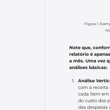
Figura 1. Exem
ht
Note que, conform
relatório é apena
a mês. Uma vez qu
análises básicas:
Análise Vertic
com a receita 
cada item em r
do custo dos p
das despesas o