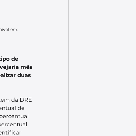
nível em: 
ipo de 
vejaria mês 
alizar duas 
item da DRE 
entual de 
 percentual 
percentual 
ntificar 