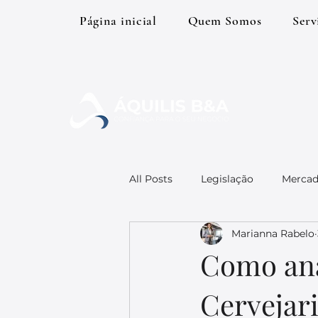
Página inicial
Quem Somos
Serv
All Posts
Legislação
Mercad
Marianna Rabelo
Máquinas & Equipamentos
Como ana
Cervejar