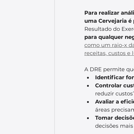
Para realizar aná
uma Cervejaria é
Resultado do Exerc
para qualquer ne
como um raio-x da
receitas, custos 
A DRE permite que
Identificar fo
Controlar cus
reduzir custos
Avaliar a efici
áreas precisa
Tomar decisõe
decisões mais 