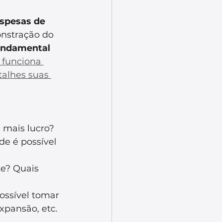
espesas de 
nstração do 
fundamental 
funciona 
alhes suas 
 mais lucro?
e é possível 
e? Quais 
ossível tomar 
xpansão, etc.