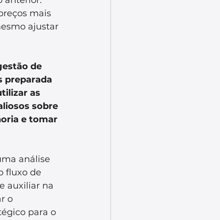
preços mais 
esmo ajustar 
gestão de 
s preparada 
tilizar as 
aliosos sobre 
oria e tomar 
uma análise 
 fluxo de 
 auxiliar na 
r o 
égico para o 