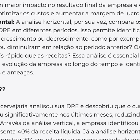
m maior impacto no resultado final da empresa e 
 otimizar os custos e aumentar a margem de lucro
ntal:
 A análise horizontal, por sua vez, compara o
RE em diferentes períodos. Isso permite identific
 crescimento ou decrescimento, como por exempl
 diminuíram em relação ao período anterior? Os
 rápido que as receitas? Essa análise é essencial
evolução da empresa ao longo do tempo e identif
 e ameaças.
??
ervejaria analisou sua DRE e descobriu que o cus
significativamente nos últimos meses, reduzind
través da análise vertical, a empresa identificou
enta 40% da receita líquida. Já a análise horizon
mentou 15% em relação ao mesmo período do ano 