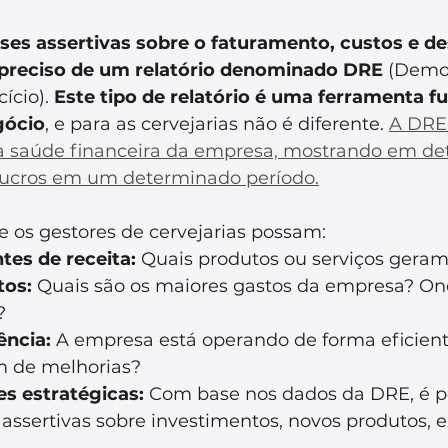
lises assertivas sobre o faturamento, custos e d
 preciso de um relatório denominado DRE
 (Demo
ício). 
Este tipo de relatório é uma ferramenta 
gócio
, e para as cervejarias não é diferente. 
A DRE 
 saúde financeira da empresa, mostrando em det
e lucros em um determinado período.
 os gestores de cervejarias possam:
ntes de receita:
 Quais produtos ou serviços geram
tos:
 Quais são os maiores gastos da empresa? Ond
?
ência:
 A empresa está operando de forma eficient
m de melhorias?
s estratégicas:
 Com base nos dados da DRE, é p
assertivas sobre investimentos, novos produtos, e