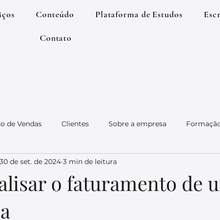
iços
Conteúdo
Plataforma de Estudos
Esc
Contato
o de Vendas
Clientes
Sobre a empresa
Formação 
30 de set. de 2024
3 min de leitura
Produção
Gestão
lisar o faturamento de 
ia