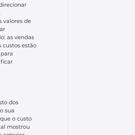
direcionar 
.
s valores de 
ar 
o: as vendas 
 custos estão 
 para 
icar 
to dos 
o sua 
 que o custo 
tal mostrou 
anterior. 