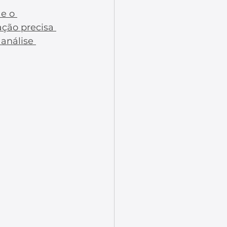
e o 
ção precisa 
análise 