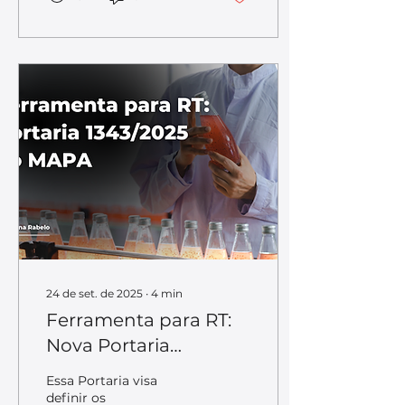
produção industrial de
produtos destinados ao
consumo humano, deve
ser potável, podendo ser
obtida já tratada da rede
pública (SAA) ou obtida
através de tratamento
realizado pelo próprio
estabelecimento (SCA).
Sendo que, para ambos
os casos de tratamento,
a vigilância da qualidade
da água destinada ao
consumo humano..
24 de set. de 2025
∙
4
min
Ferramenta para RT:
Nova Portaria
1343/2025 do MAPA
Essa Portaria visa
definir os