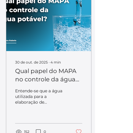
30 de out. de 2025
∙
4
min
Qual papel do MAPA
no controle da água
potável?
Entende-se que a água
utilizada para a
elaboração de
alimentos, na
higienização das
instalações,
equipamentos e de
utensílios das áreas de
152
0