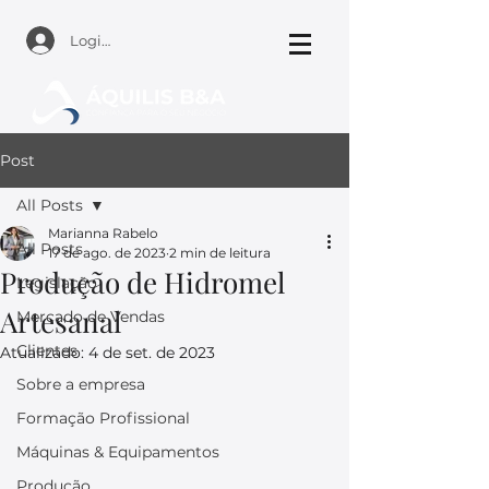
Login
Post
All Posts
Marianna Rabelo
All Posts
17 de ago. de 2023
2 min de leitura
Produção de Hidromel
Legislação
Artesanal
Mercado de Vendas
Clientes
Atualizado:
4 de set. de 2023
Sobre a empresa
Formação Profissional
Máquinas & Equipamentos
Produção